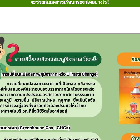
จะช่วยกันลดก๊าซเรือนกระจกได้อย่างไร?