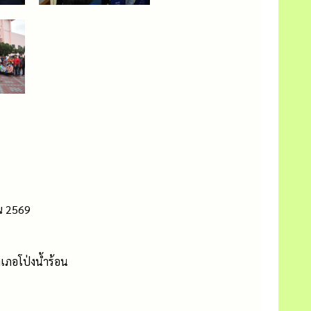
ณ 2569
เภอโป่งน้ำร้อน