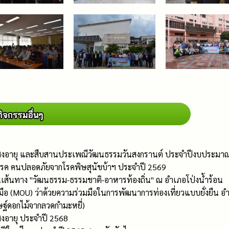
ู้สูงอายุ และสืบสานประเพณีวัฒนธรรมวันสงกรานต์ ประจำปีงบประมา
โรค คนปลอดภัยจากโรคพิษสุนัขบ้าฯ ประจำปี 2569
ชนเส้นทาง "วัฒนธรรม-ธรรมชาติ-อาหารท้องถิ่น" ณ อำเภอโป่งน้ำร้อน
ือ (MOU) ว่าด้วยความร่วมมือในการพัฒนาการท่องเที่ยวแบบยั่งยืน อำ
ฐ์ดอกไม้จากลวดกำมะหยี่)
สูงอายุ ประจำปี 2568